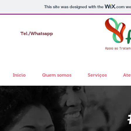
This site was designed with the
.com
web
Tel./Whatsapp
(12)
3127.4136
Início
Quem somos
Serviços
At